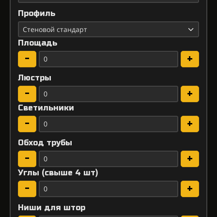
Профиль
Площадь
-
+
Люстры
-
+
Светильники
-
+
Обход трубы
-
+
Углы (свыше 4 шт)
-
+
Ниши для штор