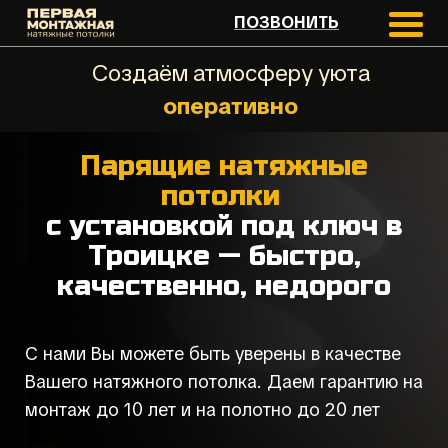
ПОЗВОНИТЬ
Создаём атмосферу уюта
к
а
ч
е
с
т
в
е
н
н
о
Парящие натяжные
потолки
с установкой под ключ в
Троицке — быстро,
качественно, недорого
С нами Вы можете быть уверены в качестве
Вашего натяжного потолка. Даем гарантию на
монтаж до 10 лет и на полотно до 20 лет