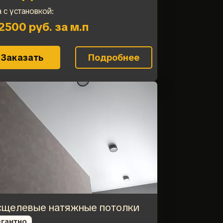
 с установкой:
2500 руб. за м.п
Заказать
Подробнее
сщелевые натяжные потолки
гантно