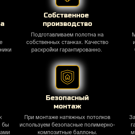
Собственное
жа
производство
Подготавливаем полотна на
е
собственных станках. Качество
дники
раскройки гарантированно.
Безопасный
монтаж
к
При монтаже натяжных потолков
З
о бы
используем безопасные полимерно-
г
ками
композитные баллоны.
м