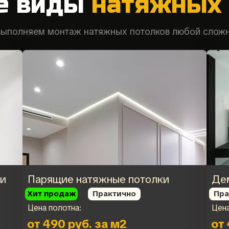
е виды
натяжных 
ыполняем монтаж натяжных потолков любой слож
ки
Парящие натяжные потолки
Де
Хит продаж
Практично
Пра
Цена полотна:
Цена
от 490 руб. за м2
от 