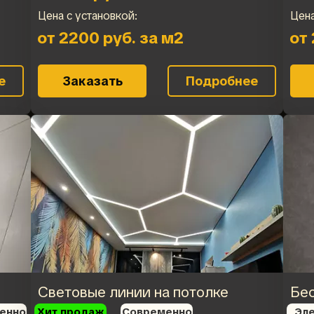
Цена с установкой:
Цена
от 2200 руб. за м2
от 
е
Заказать
Подробнее
Световые линии на потолке
Бе
енно
Хит продаж
Современно
Эле