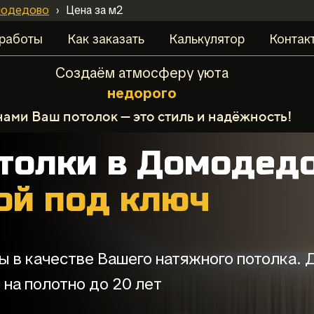
модедово
›
Цена за м2
работы
Как заказать
Калькулятор
Контак
Создаём атмосферу уюта
о
п
е
р
а
т
и
в
н
о
нами Ваш потолок — это стиль и надёжность!
толки в Домодед
кой под ключ
ы в качестве Вашего натяжного потолка.
и на полотно до 20 лет