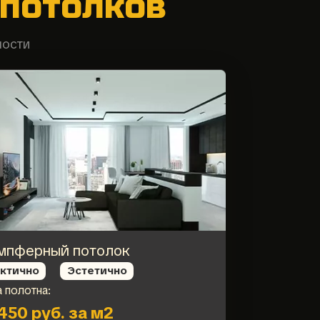
потолков
ности
мпферный потолок
ктично
Эстетично
 полотна:
450 руб. за м2